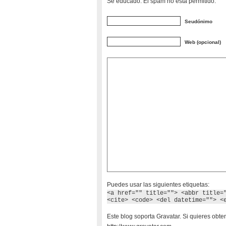
Se educado. El spam no está permitido.
Seudónimo
Web (opcional)
Puedes usar las siguientes etiquetas:
<a href="" title=""> <abbr title=
<cite> <code> <del datetime=""> <
Este blog soporta Gravatar. Si quieres obt