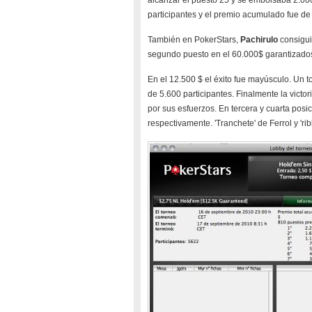
alcanzar el puesto 25 y se embolsaba 2.000
participantes y el premio acumulado fue de
También en PokerStars,
Pachirulo
consigui
segundo puesto en el 60.000$ garantizados
En el 12.500 $ el éxito fue mayúsculo. Un t
de 5.600 participantes. Finalmente la vict
por sus esfuerzos. En tercera y cuarta po
respectivamente. 'Tranchete' de Ferrol y 'ri