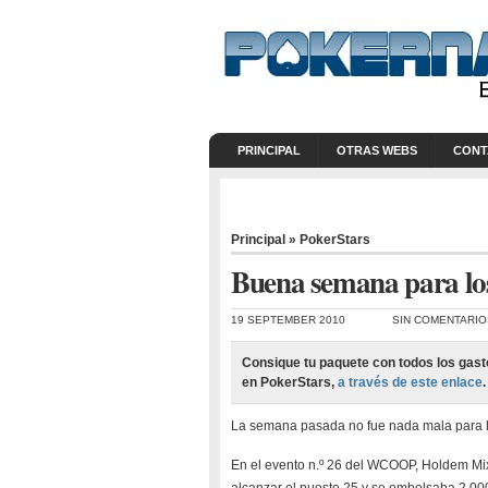
PRINCIPAL
OTRAS WEBS
CONT
Principal
»
PokerStars
Buena semana para los
19 SEPTEMBER 2010
SIN COMENTARIO
Consique tu paquete con todos los gast
en PokerStars,
a través de este enlace
.
La semana pasada no fue nada mala para l
En el evento n.º 26 del WCOOP, Holdem Mi