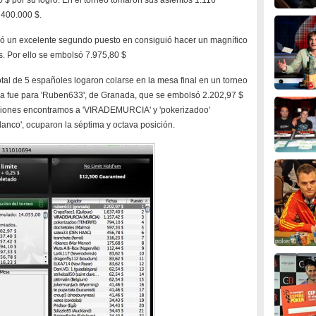
 $ por su logro. En el torneo tomaron sus asientos 1.116
 400.000 $.
ó un excelente segundo puesto en consiguió hacer un magnífico
. Por ello se embolsó 7.975,80 $
otal de 5 españoles logaron colarse en la mesa final en un torneo
oria fue para 'Ruben633', de Granada, que se embolsó 2.202,97 $
siciones encontramos a 'VIRADEMURCIA' y 'pokerizadoo'
blanco', ocuparon la séptima y octava posición.