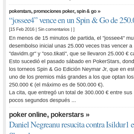
,
,
»
pokerstars
promociones poker
spin & go
“jossee4” vence en un Spin & Go de 250.
[15 Feb 2016 |
Sin comentarios
| ]
En menos de 15 minutos de partida, el "jossee4" mul
desembolso inicial unas 25.000 veces tras vencer a
"davidm.gr" y "oso.tikati", que se llevaron 25.000 € 
Esto sucedió el pasado sábado en PokerStars, dond
los torneos Spin & Go Edición Neymar Jr, que en est
uno de los premios más grandes a los que optan los 
250.000 € (el máximo es de 500.000 €).
La cita, que entregó un total de 300.000 € entre sus 
pocos segundos después ...
,
»
poker online
pokerstars
Daniel Negreanu resucita contra Isildur1 e