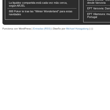
La liquidez compartida está cada vez más cerca,
desde Varsovia
según ARJEL
EPT Varsovia: Dani
888 Poker te trae las “Winter Wonderland” para estas
EPT Vilamoura: muc
navidades
Portugal
Funciona con WordPress |
Entradas (RSS)
| Diseño por
Michael Hutagalung
|
|
|