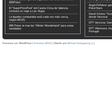
888Poker
Ángel Peñalver ga
El “SuperPrizePool” del Casino Cirsa de Valencia
PokerStars
sorteará un viaje a Las Vegas
David Gómez "Gorr
La liquidez compartida está cada vez más cerca,
desde Varsovia
según ARJEL
EPT Varsovia: Dani
888 Poker te trae las “Winter Wonderland” para estas
EPT Vilamoura: muc
navidades
Portugal
Funciona con WordPress |
Entradas (RSS)
| Diseño por
Michael Hutagalung
|
|
|