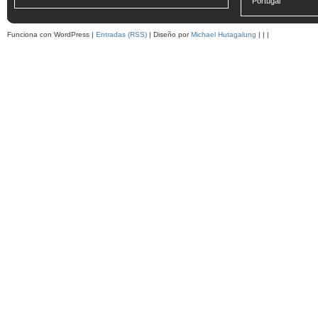
Portugal
Funciona con WordPress |
Entradas (RSS)
| Diseño por
Michael Hutagalung
|
|
|