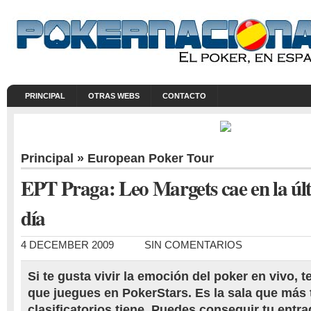
PRINCIPAL
OTRAS WEBS
CONTACTO
Principal
»
European Poker Tour
EPT Praga: Leo Margets cae en la úl
día
4 DECEMBER 2009
SIN COMENTARIOS
Si te gusta vivir la emoción del poker en vivo
que juegues en PokerStars. Es la sala que más
clasificatorios tiene. Puedes conseguir tu entr