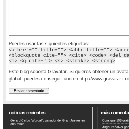
Puedes usar las siguientes etiquetas:
<a href="" title=""> <abbr title=""> <acr
<blockquote cite=""> <cite> <code> <del d
<i> <q cite=""> <s> <strike> <strong>
Este blog soporta Gravatar. Si quieres obtener un avata
global, puedes conseguir uno en http://www.gravatar.co
noticias recientes
más comenta
Gerard Carbó “gforcall”, ganador del Gran Jueves en
Consigue 10$ grat
888Poker
Ángel Peñalver ga