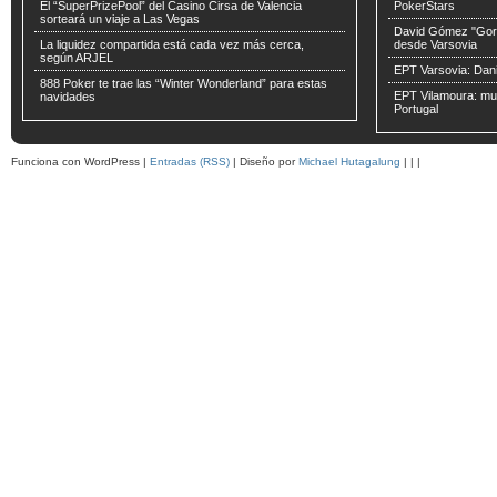
El “SuperPrizePool” del Casino Cirsa de Valencia
PokerStars
sorteará un viaje a Las Vegas
David Gómez "Gorr
La liquidez compartida está cada vez más cerca,
desde Varsovia
según ARJEL
EPT Varsovia: Dani
888 Poker te trae las “Winter Wonderland” para estas
EPT Vilamoura: muc
navidades
Portugal
Funciona con WordPress |
Entradas (RSS)
| Diseño por
Michael Hutagalung
|
|
|